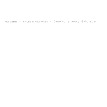
магазин
>
снова в наличии
>
блокнот в точку «tyto alba»