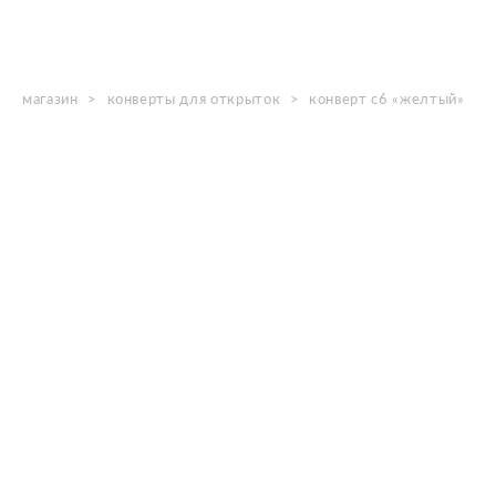
магазин
>
конверты для открыток
>
конверт с6 «желтый»