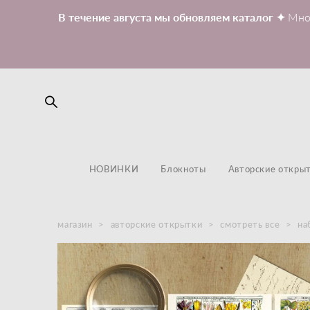
В течение августа мы обновляем каталог ✦
Мно
НОВИНКИ
Блокноты
Авторские откры
магазин
>
авторские открытки
>
смотреть все
>
на