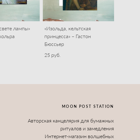
 свете лампы»
«Изольда, кельтская
жольра
принцесса» – Гастон
Бюссьер
25 pуб.
MOON POST STATION
Авторская канцелярия для бумажных
ритуалов и замедления
Интернет-магазин волшебных