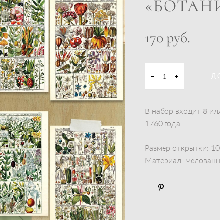
«БОТАН
170 pуб.
Д
В набор входит 8 ил
1760 года.
Размер открытки: 10,
Материал: мелованны