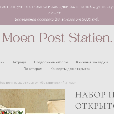
гие поштучные открытки и закладки больше не будут досту
сюжеты.
Бесплатная доставка для заказов от 3000 руб.
тки
Тетради
Подарочные наборы
Книжные закладки
По авторам
Конверты для открыток
бор почтовых открыток «ботанический атлас»
НАБОР 
ОТКРЫТ