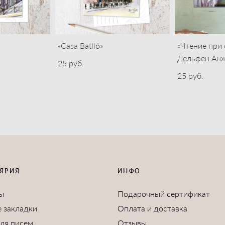
«Casa Batlló»
«Чтение при
Дельфен Ан
25 pуб.
25 pуб.
ЯРИЯ
ИНФО
ы
Подарочный сертификат
 закладки
Оплата и доставка
для писем
Отзывы