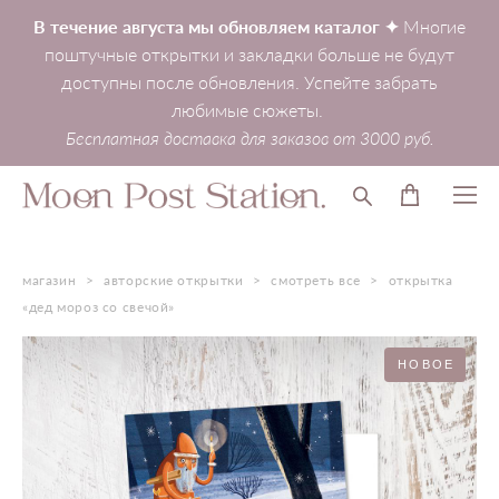
В течение августа мы обновляем каталог ✦
Многие
поштучные открытки и закладки больше не будут
доступны после обновления. Успейте забрать
любимые сюжеты.
Бесплатная доставка для заказов от 3000 руб.
магазин
>
авторские открытки
>
смотреть все
>
открытка
«дед мороз со свечой»
НОВОЕ