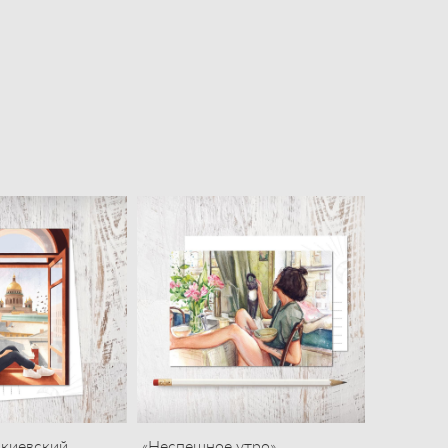
акиевский
«Неспешное утро»