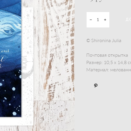
Д
© Shironina Julia
Почтовая открытка
Размер: 10,5 x 14,8 
Материал: мелованны