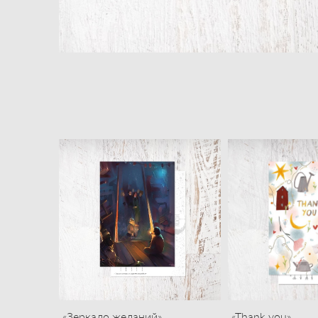
«Зеркало желаний»
«Thank you»