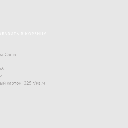
ОБАВИТЬ В КОРЗИНУ
на Саша
А6
см
й картон, 325 г/кв.м