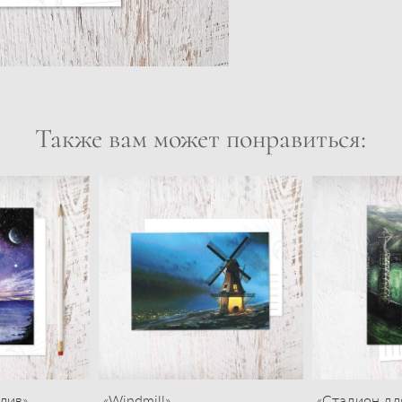
Также вам может понравиться:
лив»
«Windmill»
«Стадион дл