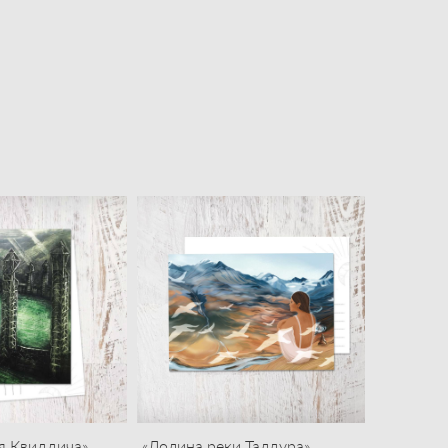
я Квиддича»
«Долина реки Талдура»