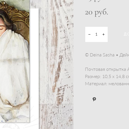
20 pуб.
Д
© Deina Sasha • Дей
Почтовая открытка 
Размер: 10,5 x 14,8 
Материал: мелованны