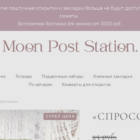
гие поштучные открытки и закладки больше не будут досту
сюжеты.
Бесплатная доставка для заказов от 3000 руб.
тки
Тетради
Подарочные наборы
Книжные закладки
По авторам
Конверты для открыток
просонья»
«СПРОС
СУПЕР ЦЕНА
25 pуб.