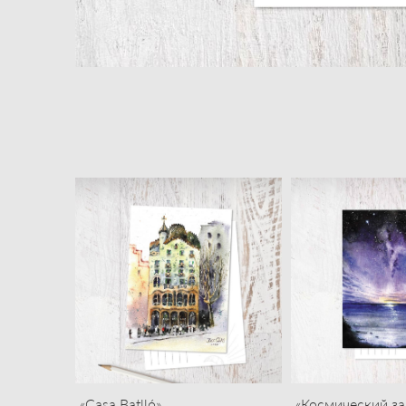
«Casa Batlló»
«Космический за