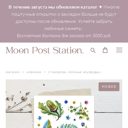
В течение августа мы обновляем каталог ✦
Многие
поштучные открытки и закладки больше не будут
доступны после обновления. Успейте забрать
любимые сюжеты.
Бесплатная доставка для заказов от 3000 руб.
магазин
>
новинки
>
стикерпак «лесные изумруды»
НОВОЕ