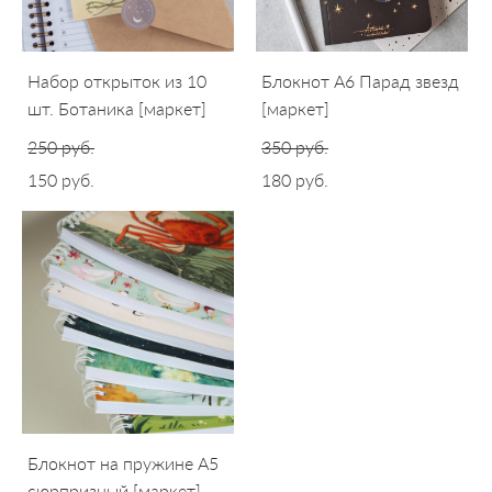
Набор открыток из 10
Блокнот A6 Парад звезд
шт. Ботаника [маркет]
[маркет]
250 pуб.
350 pуб.
150 pуб.
180 pуб.
Блокнот на пружине А5
сюрпризный [маркет]