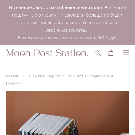
В течение августа мы обновляем каталог ✦
Многие
поштучные открытки и закладки больше не будут
доступны после обновления. Успейте забрать
любимые сюжеты.
Бесплатная доставка для заказов от 3000 руб.
магазин
>
✦ лунный маркет
>
блокнот a6 сюрпризный
[маркет]