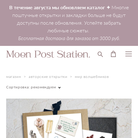
В течение августа мы обновляем каталог ✦
Многие
поштучные открытки и закладки больше не будут
доступны после обновления. Успейте забрать
любимые сюжеты.
Бесплатная доставка для заказов от 3000 руб.
магазин
>
авторские открытки
>
мир волшебников
Сортировка:
рекомендуем