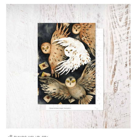
«В вихре крыльев»