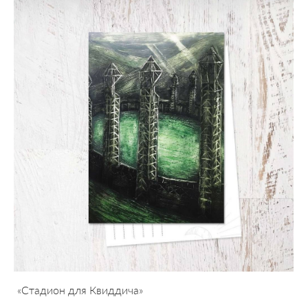
«Стадион для Квиддича»