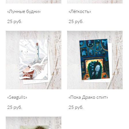
«Лунные будни»
«Лёгкость»
25 pуб.
25 pуб.
«Seagulls»
«Пока Драко спит»
25 pуб.
25 pуб.