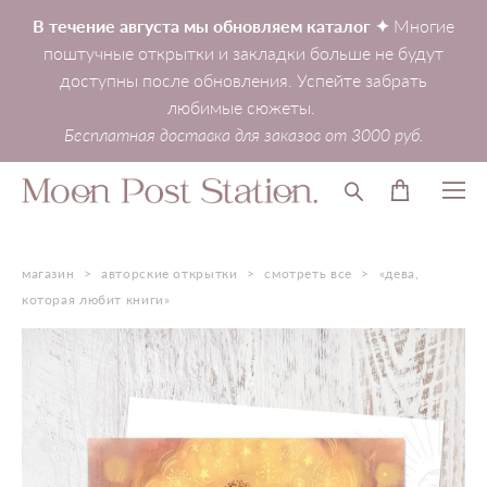
В течение августа мы обновляем каталог ✦
Многие
поштучные открытки и закладки больше не будут
доступны после обновления. Успейте забрать
любимые сюжеты.
Бесплатная доставка для заказов от 3000 руб.
магазин
>
авторские открытки
>
смотреть все
>
«дева,
которая любит книги»