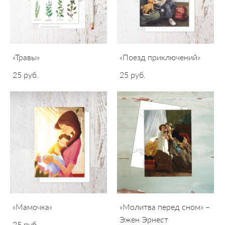
«Травы»
«Поезд приключений»
25 pуб.
25 pуб.
«Мамочка»
«Молитва перед сном» –
Эжен Эрнест
25 pуб.