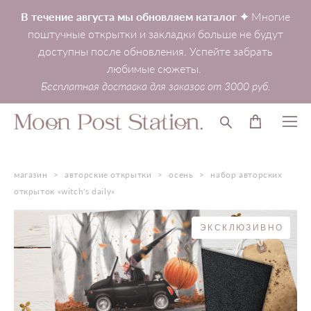
В течение августа мы обновляем каталог ✦
Многие
поштучные открытки и закладки больше не будут
доступны после обновления. Успейте забрать
любимые сюжеты.
Бесплатная доставка для заказов от 3000 руб.
магазин
>
авторские открытки
>
осень
>
набор авторских
открыток «witch's daily»
ЭКСКЛЮЗИВНО