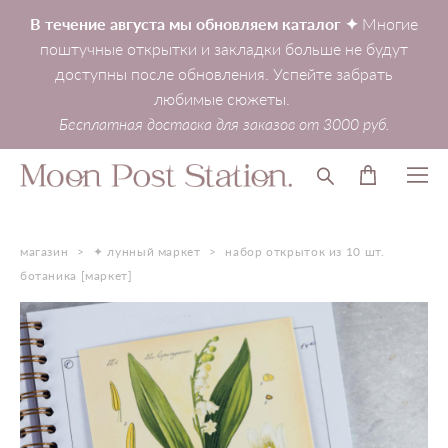
В течение августа мы обновляем каталог ✦
Многие
поштучные открытки и закладки больше не будут
доступны после обновления. Успейте забрать
любимые сюжеты.
Бесплатная доставка для заказов от 3000 руб.
магазин
>
✦ лунный маркет
>
набор открыток из 10 шт.
ботаника [маркет]