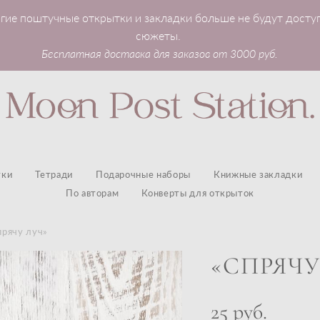
гие поштучные открытки и закладки больше не будут досту
сюжеты.
Бесплатная доставка для заказов от 3000 руб.
тки
Тетради
Подарочные наборы
Книжные закладки
По авторам
Конверты для открыток
прячу луч»
«СПРЯЧУ
25 pуб.