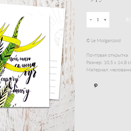
Д
© Le Molganzoid
Почтовая открытка
Размер: 10,5 x 14,8 
Материал: мелованны