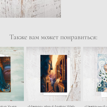
Также вам может понравиться:
ртур Хьюз
«Memory about Angkor Wat»
«Цветочный 