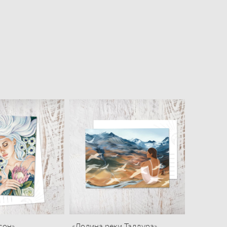
сон»
«Долина реки Талдура»