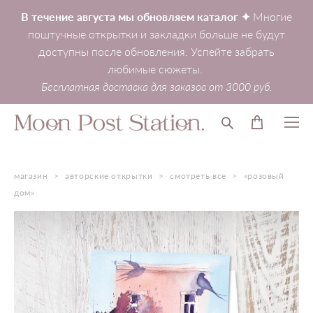
В течение августа мы обновляем каталог ✦
Многие
поштучные открытки и закладки больше не будут
доступны после обновления. Успейте забрать
любимые сюжеты.
Бесплатная доставка для заказов от 3000 руб.
магазин
>
авторские открытки
>
смотреть все
>
«розовый
дом»