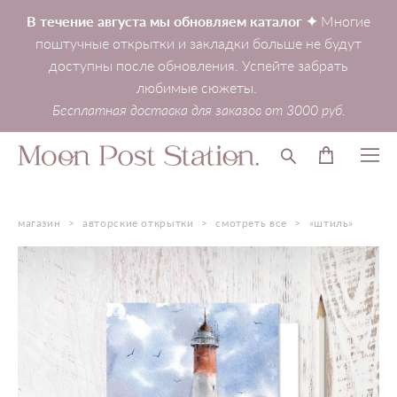
В течение августа мы обновляем каталог ✦
Многие
поштучные открытки и закладки больше не будут
доступны после обновления. Успейте забрать
любимые сюжеты.
Бесплатная доставка для заказов от 3000 руб.
магазин
>
авторские открытки
>
смотреть все
>
«штиль»