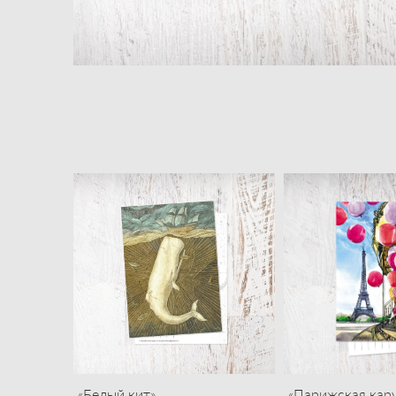
«Белый кит»
«Парижская кар