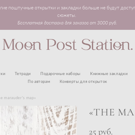
гие поштучные открытки и закладки больше не будут досту
сюжеты.
Бесплатная доставка для заказов от 3000 руб.
тки
Тетради
Подарочные наборы
Книжные закладки
По авторам
Конверты для открыток
he marauder's map»
«THE MA
25 pуб.