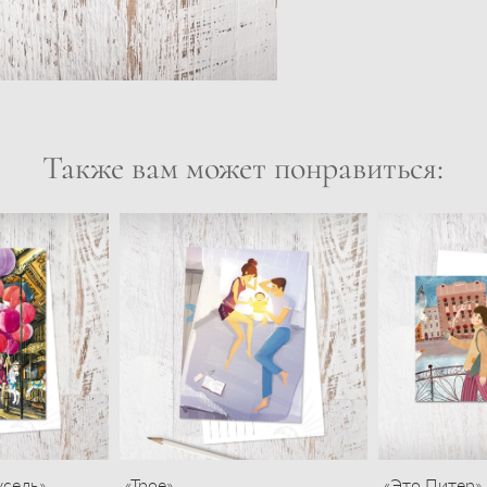
Также вам может понравиться:
усель»
«Трое»
«Это Питер»