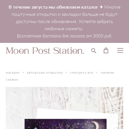
В течение августа мы обновляем каталог ✦
Многие
поштучные открытки и закладки больше не будут
доступны после обновления. Успейте забрать
любимые сюжеты.
Бесплатная доставка для заказов от 3000 руб.
магазин
>
авторские открытки
>
смотреть все
>
«зимняя
сказка»