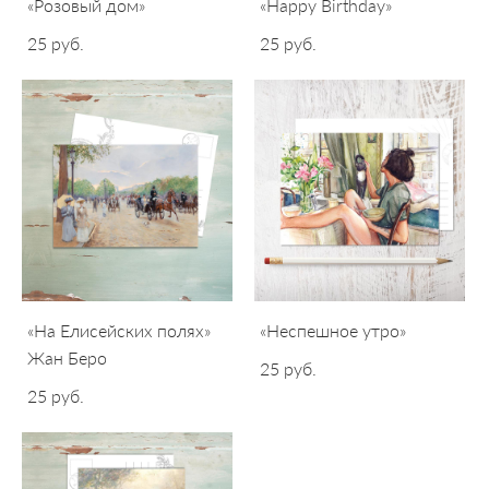
«Розовый дом»
«Happy Birthday»
25 pуб.
25 pуб.
«На Елисейских полях»
«Неспешное утро»
Жан Беро
25 pуб.
25 pуб.