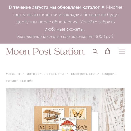
В течение августа мы обновляем каталог ✦
Многие
поштучные открытки и закладки больше не будут
доступны после обновления. Успейте забрать
любимые сюжеты.
Бесплатная доставка для заказов от 3000 руб.
магазин
>
авторские открытки
>
смотреть все
>
«марки.
теплой осени!»